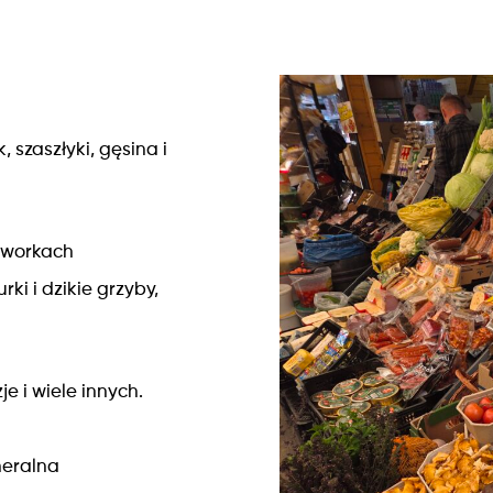
 szaszłyki, gęsina i
 workach
ki i dzikie grzyby,
je i wiele innych.
neralna