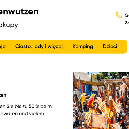
enwutzen
G
2
zakupy
oje
Ciasto, lody i więcej
Kemping
Dzieci
zen
n Sie bis zu 50 % beim
senwaren und vielem