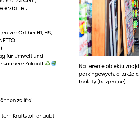
d (ca. 23 Cent)
 erstattet.
 vor Ort bei H1, H8,
 NETTO.
gt
rag für Umwelt und
e saubere Zukunft!
Na terenie obiektu znaj
parkingowych, a także c
toalety (bezpłatne).
önnen zollfrei
itern Kraftstoff erlaubt