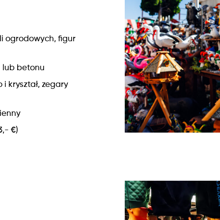
i ogrodowych, figur
 lub betonu
i kryształ, zegary
mienny
,- €)