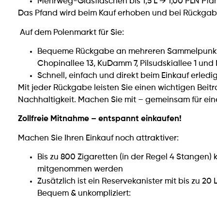
Mehrweg-Glasflaschen bis 1,5 L → 1,00 PLN Pfan
Das Pfand wird beim Kauf erhoben und bei Rückgabe
Auf dem Polenmarkt für Sie:
Bequeme Rückgabe an mehreren Sammelpunkten
Chopinallee 13, KuDamm 7, Pilsudskiallee 1 und
Schnell, einfach und direkt beim Einkauf erledi
Mit jeder Rückgabe leisten Sie einen wichtigen Beit
Nachhaltigkeit. Machen Sie mit – gemeinsam für ein
Zollfreie Mitnahme – entspannt einkaufen!
Machen Sie Ihren Einkauf noch attraktiver:
Bis zu 800 Zigaretten (in der Regel 4 Stangen) k
mitgenommen werden
Zusätzlich ist ein Reservekanister mit bis zu 20 L
Bequem & unkompliziert: