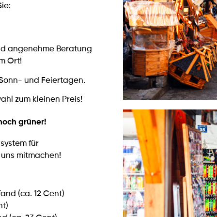
ie:
 und angenehme Beratung
m Ort!
 Sonn- und Feiertagen.
hl zum kleinen Preis!
noch grüner!
dsystem für
 uns mitmachen!
and (ca. 12 Cent)
nt)